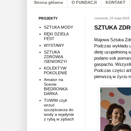
Strona główna
O FUNDACJI
KONTAKT
PROJEKTY
czwartek, 23 maja 2019
SZTUKA ZDR
SZTUKA MODY
RĘKI DZIEŁA
FEST
Majowa Sztuka Zdr
WYSTAWY
Podczas wykładu u
dietę uzupełnioną 
SZTUKA
ZDROWIA
podano sok pomarań
/SENIORZY/
gaspacho. Wszystk
KOLEKTYW
Podczas części art
POKOLENIE
pierwszą w życiu m
Amator na
Scenie:
BIEDRONKA
DARKA
TUWIM czyli
wrzuć
szczęściarza do
wody a wypłynie
z rybą w zębach