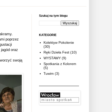
Szukaj na tym blogu
Makramy.
KATEGORIE
ami poprzez
Kolektyw Pokolenie
ustacji
(30)
 jagód oraz
Ręki Dzieła Fest
(10)
WYSTAWY
(9)
tworzyć swoją
Spotkania z Kolorem
!
(5)
Tuwim
(3)
----------------------------------------