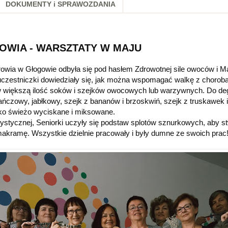
DOKUMENTY i SPRAWOZDANIA
OWIA - WARSZTATY W MAJU
owia w Głogowie odbyła się pod hasłem Zdrowotnej sile owoców i 
czestniczki dowiedziały się, jak można wspomagać walkę z chorob
w większą ilość soków i szejków owocowych lub warzywnych. Do deg
czowy, jabłkowy, szejk z bananów i brzoskwiń, szejk z truskawek i
o świeżo wyciskane i miksowane.
ystycznej, Seniorki uczyły się podstaw splotów sznurkowych, aby s
akramę. Wszystkie dzielnie pracowały i były dumne ze swoich prac