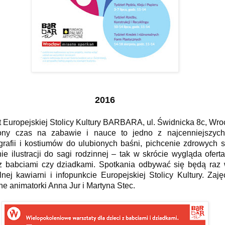
2016
t Europejskiej Stolicy Kultury BARBARA, ul. Świdnicka 8c, Wr
ony czas na zabawie i nauce to jedno z najcenniejszyc
rafii i kostiumów do ulubionych baśni, pichcenie zdrowych s
ie ilustracji do sagi rodzinnej – tak w skrócie wygląda ofer
 z babciami czy dziadkami. Spotkania odbywać się będą raz
lnej kawiarni i infopunkcie Europejskiej Stolicy Kultury. Za
e animatorki Anna Jur i Martyna Stec.