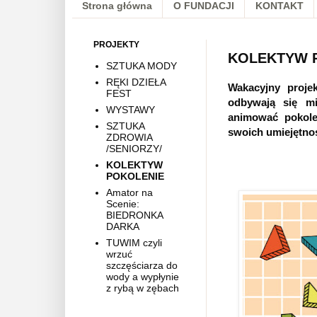
Strona główna
O FUNDACJI
KONTAKT
PROJEKTY
KOLEKTYW 
SZTUKA MODY
RĘKI DZIEŁA
Wakacyjny proje
FEST
odbywają się mi
WYSTAWY
animować pokole
SZTUKA
swoich umiejętnoś
ZDROWIA
/SENIORZY/
KOLEKTYW
POKOLENIE
Amator na
Scenie:
BIEDRONKA
DARKA
TUWIM czyli
wrzuć
szczęściarza do
wody a wypłynie
z rybą w zębach