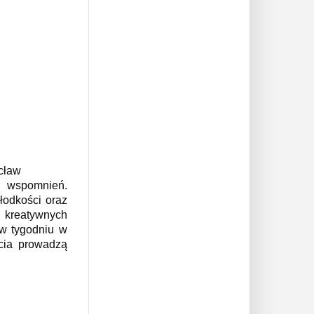
ocław
h wspomnień.
łodkości oraz
ta kreatywnych
 w tygodniu w
jęcia prowadzą