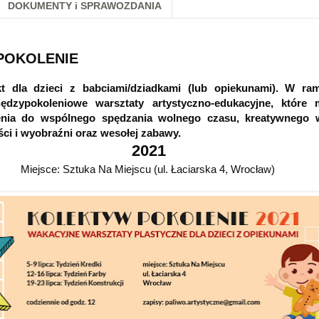
DOKUMENTY i SPRAWOZDANIA
POKOLENIE
kt dla dzieci z babciami/dziadkami (lub opiekunami). W ra
ędzypokoleniowe warsztaty artystyczno-edukacyjne, które 
nia do wspólnego spędzania wolnego czasu, kreatywnego w
ci i wyobraźni oraz wesołej zabawy.
2021
Miejsce: Sztuka Na Miejscu (ul. Łaciarska 4, Wrocław)