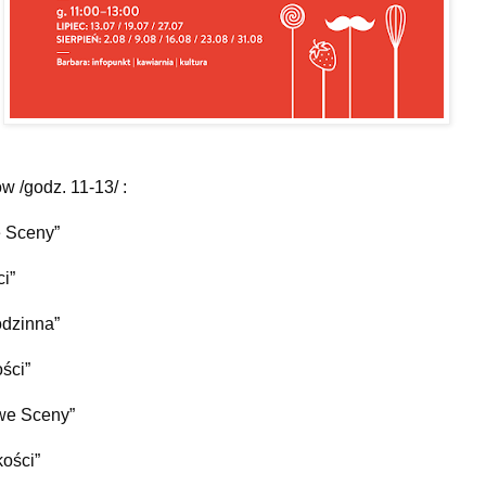
w /godz. 11-13/ :
e Sceny”
i”
odzinna”
ści”
owe Sceny”
kości”