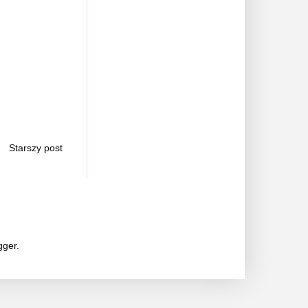
Starszy post
gger
.