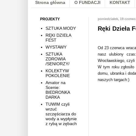
Strona główna
O FUNDACJI
KONTAKT
PROJEKTY
poniedziałek, 19 czerwc
Ręki Dzieła
SZTUKA MODY
RĘKI DZIEŁA
FEST
WYSTAWY
Od 23 czerwca wraca
SZTUKA
nasz ulubiony czas
ZDROWIA
Wrocławskiego, czyli
/SENIORZY/
W tym roku zgłosiło 
KOLEKTYW
domu, ubranka i dodat
POKOLENIE
naszych targach:)
Amator na
Scenie:
BIEDRONKA
DARKA
TUWIM czyli
wrzuć
szczęściarza do
wody a wypłynie
z rybą w zębach