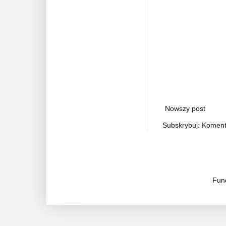
Nowszy post
Subskrybuj:
Koment
Fund