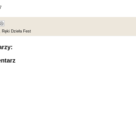
7
,
Ręki Dzieła Fest
rzy:
entarz